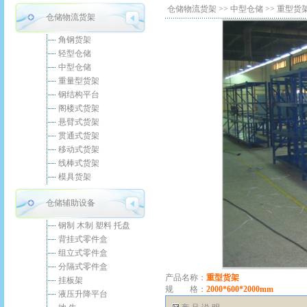
仓储物流货架
>>
中型仓储
>> 重型货
仓储物流货架
角钢货架
轻型仓储
中型仓储
重量型货架
钢结构平台
阁楼式货架
悬臂式货架
贯通式货架
移动式货架
线棒式货架
模具货架
仓储辅助设备
钢制 木制 塑料 托盘
背挂式零件盒
组立式零件盒
分隔式零件盒
产品名称：
重型货架
挂板架
规 格：
2000*600*2000mm
液压升降平台