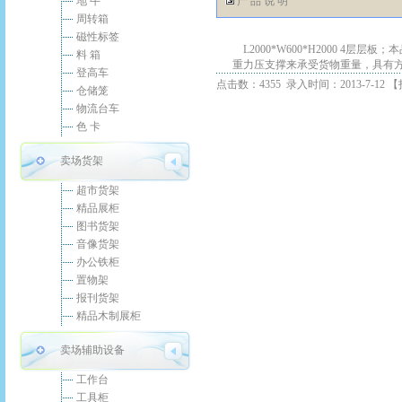
地 牛
产 品 说 明
周转箱
磁性标签
L2000*W600*H2000 4层层板
料 箱
重力压支撑来承受货物重量，具有
登高车
点击数：4355 录入时间：2013-7-12 【
仓储笼
物流台车
色 卡
卖场货架
超市货架
精品展柜
图书货架
音像货架
办公铁柜
置物架
报刊货架
精品木制展柜
卖场辅助设备
工作台
工具柜