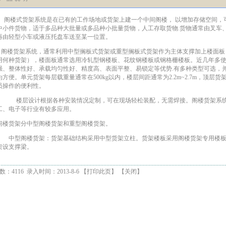
阁楼式货架
系统是在已有的工作场地或货架上建一个中间阁楼， 以增加存储空间，
中小件货物，适于多品种大批量或多品种小批量货物，人工存取货物.货物通常由叉车
再由轻型小车或液压托盘车送至某一位置。
阁楼货架
系统，通常利用中型搁板式货架或重型搁板式货架作为主体支撑加上楼面板
用何种货架），楼面板通常选用冷轧型钢楼板、花纹钢楼板或钢格栅楼板。近几年多
强、整体性好、承载均匀性好、精度高、表面平整、易锁定等优势.有多种类型可选，
为方便。单元货架每层载重量通常在500kg以内，楼层间距通常为2.2m~2.7m，顶层
员操作的便利性。
楼层设计根据各种安装情况定制，可在现场轻松装配，无需焊接。阁楼货架系统在
工、电子等行业有较多应用。
阁楼货架分中型阁楼货架和重型阁楼货架。
中型阁楼货架
：货架基础结构采用
中型货架
立柱。货架楼板采用阁楼货架专用楼
架设支撑梁。
：4116 录入时间：2013-8-6 【
打印此页
】 【
关闭
】