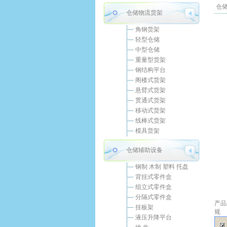
仓
仓储物流货架
角钢货架
轻型仓储
中型仓储
重量型货架
钢结构平台
阁楼式货架
悬臂式货架
贯通式货架
移动式货架
线棒式货架
模具货架
仓储辅助设备
钢制 木制 塑料 托盘
背挂式零件盒
组立式零件盒
分隔式零件盒
产品
挂板架
规
液压升降平台