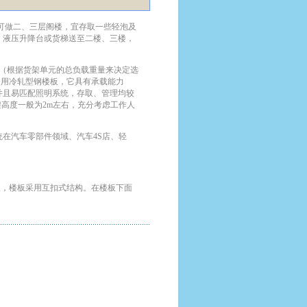
可做二、三层阁楼，宜存取一些轻泡及
、液压升降台或货梯送至二楼、三楼，
（根据货架单元的总负载重量来决定选
使用冷轧型钢楼板，它具有承载能力
并且易匹配照明系统，存取、管理均较
货架高度一般为2m左右，充分考虑工作人
汽车零部件领域、汽车4S店、轻
板，楼板采用互扣式结构。在楼板下面