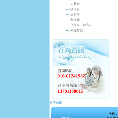
刀具柜
收银台
促销车
购物车
平板车、静音车
果蔬货架
010-61241982
13701188615
友情链接：
手机：1