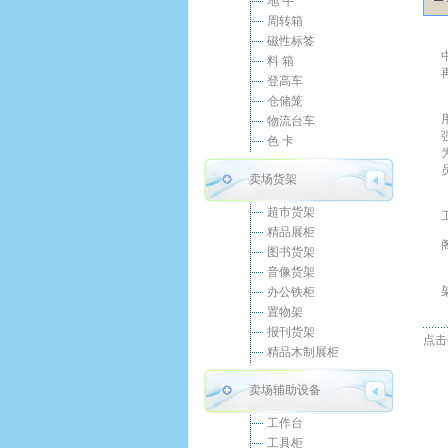
地 牛
周转箱
磁性标签
料 箱
登高车
仓储笼
物流台车
色 卡
卖场货架
超市货架
精品展柜
图书货架
音像货架
办公铁柜
置物架
报刊货架
点击数
精品木制展柜
卖场辅助设备
工作台
工具柜