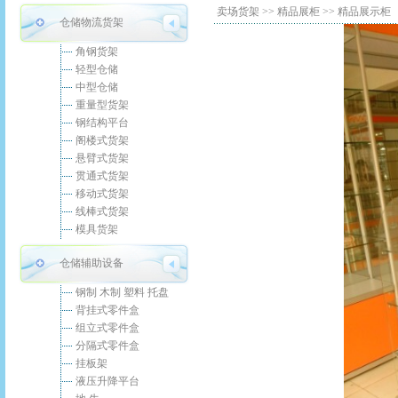
卖场货架
>>
精品展柜
>> 精品展示柜
仓储物流货架
角钢货架
轻型仓储
中型仓储
重量型货架
钢结构平台
阁楼式货架
悬臂式货架
贯通式货架
移动式货架
线棒式货架
模具货架
仓储辅助设备
钢制 木制 塑料 托盘
背挂式零件盒
组立式零件盒
分隔式零件盒
挂板架
液压升降平台