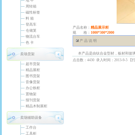
地 牛
周转箱
磁性标签
料 箱
登高车
产品名称：
精品展示柜
仓储笼
规 格：
1000*300*2000
物流台车
产 品 说 明
色 卡
本产品是由钛合金型材，板材和玻
卖场货架
点击数：4430 录入时间：2013-9-5 【
超市货架
精品展柜
图书货架
音像货架
办公铁柜
置物架
报刊货架
精品木制展柜
卖场辅助设备
工作台
工具柜